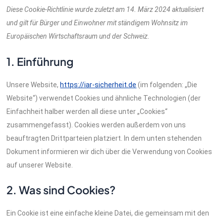
to
to
to
to
to
to
Diese Cookie-Richtlinie wurde zuletzt am 14. März 2024 aktualisiert
service
service
service
service
service
service
und gilt für Bürger und Einwohner mit ständigem Wohnsitz im
elementor
google-
google-
google-
wordpress
sonstiges
analytics
fonts
recaptcha
Europäischen Wirtschaftsraum und der Schweiz.
1. Einführung
Unsere Website,
https://iar-sicherheit.de
(im folgenden: „Die
Website“) verwendet Cookies und ähnliche Technologien (der
Einfachheit halber werden all diese unter „Cookies“
zusammengefasst). Cookies werden außerdem von uns
beauftragten Drittparteien platziert. In dem unten stehenden
Dokument informieren wir dich über die Verwendung von Cookies
auf unserer Website.
2. Was sind Cookies?
Ein Cookie ist eine einfache kleine Datei, die gemeinsam mit den