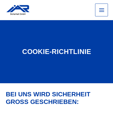
Zum
Main
Inhalt
Men
springen
COOKIE-RICHTLINIE
BEI UNS WIRD SICHERHEIT
GROSS GESCHRIEBEN:
Consent
Consent
Consent
Consent
Consent
Consent
Vorliebe
Statistik
Marketin